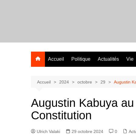
Aller
au
contenu
Accueil
Politique
Actualités
Vie
Accueil
2024
octobre
29
Augustin Ka
Augustin Kabuya au 
Constitution
Ulrich Valaki
29 octobre 2024
0
Act