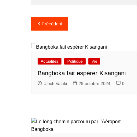
Navigation
Précédent
de
l’article
Actualités
Politique
Vie
Bangboka fait espérer Kisangani
Ulrich Valaki
29 octobre 2024
0