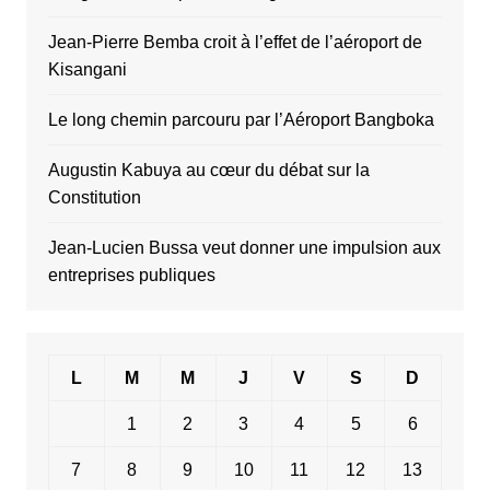
Jean-Pierre Bemba croit à l’effet de l’aéroport de
Kisangani
Le long chemin parcouru par l’Aéroport Bangboka
Augustin Kabuya au cœur du débat sur la
Constitution
Jean-Lucien Bussa veut donner une impulsion aux
entreprises publiques
L
M
M
J
V
S
D
1
2
3
4
5
6
7
8
9
10
11
12
13