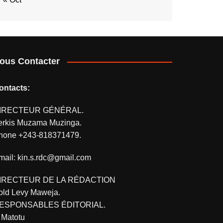
ous Contacter
ontacts:
IRECTEUR GÉNÉRAL.
erkis Muzama Muzinga.
hone +243-818371479.
mail: kin.s.rdc@gmail.com
IRECTEUR DE LA RÉDACTION
old Levy Maweja.
ESPONSABLES ÉDITORIAL.
. Matotu