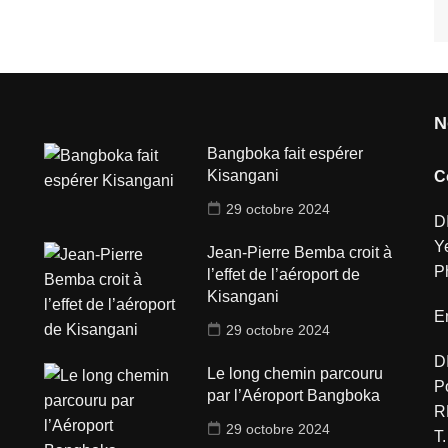
N
Bangboka fait espérer
Kisangani
C
29 octobre 2024
D
Y
Jean-Pierre Bemba croit à
P
l’effet de l’aéroport de
Kisangani
E
29 octobre 2024
D
Le long chemin parcouru
P
par l’Aéroport Bangboka
R
29 octobre 2024
T