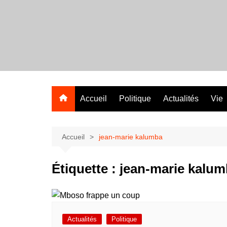
Aller
au
contenu
Accueil
Politique
Actualités
Vie
Accueil
jean-marie kalumba
Étiquette :
jean-marie kalu
Actualités
Politique