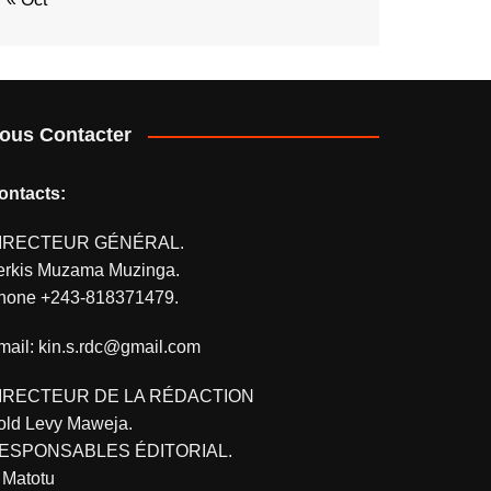
ous Contacter
ontacts:
IRECTEUR GÉNÉRAL.
erkis Muzama Muzinga.
hone +243-818371479.
mail: kin.s.rdc@gmail.com
IRECTEUR DE LA RÉDACTION
old Levy Maweja.
ESPONSABLES ÉDITORIAL.
. Matotu