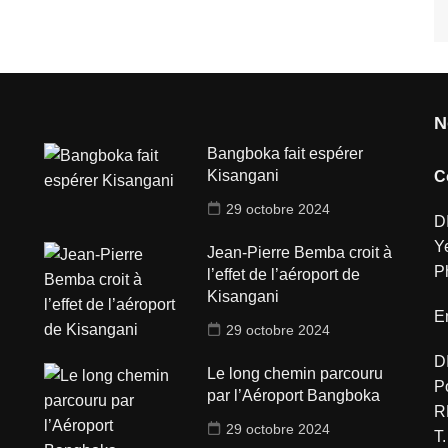
N
Bangboka fait espérer
Kisangani
C
29 octobre 2024
D
Y
Jean-Pierre Bemba croit à
P
l’effet de l’aéroport de
Kisangani
E
29 octobre 2024
D
Le long chemin parcouru
P
par l’Aéroport Bangboka
R
29 octobre 2024
T