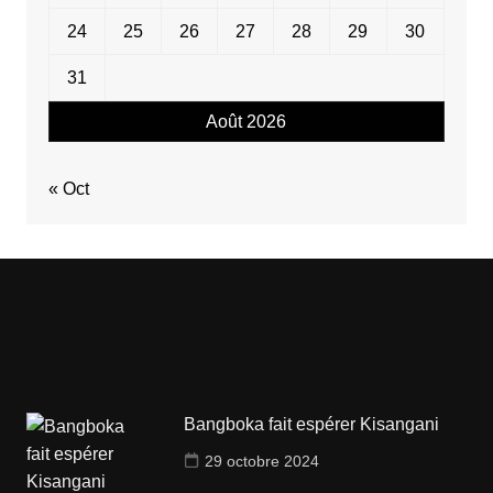
24
25
26
27
28
29
30
31
Août 2026
« Oct
Bangboka fait espérer Kisangani
29 octobre 2024