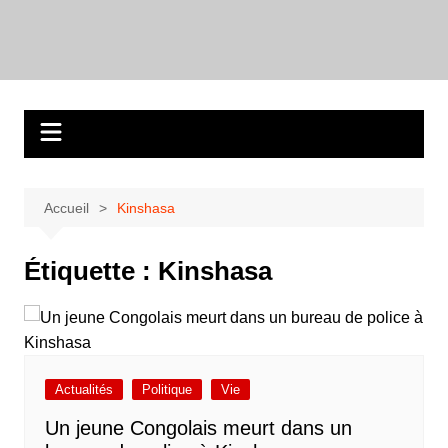
Aller
au
contenu
Accueil
Kinshasa
Étiquette :
Kinshasa
Actualités
Politique
Vie
Un jeune Congolais meurt dans un