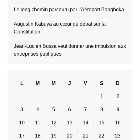
Le long chemin parcouru par l’Aéroport Bangboka
Augustin Kabuya au cœur du débat sur la
Constitution
Jean-Lucien Bussa veut donner une impulsion aux
entreprises publiques
L
M
M
J
V
S
D
1
2
3
4
5
6
7
8
9
10
11
12
13
14
15
16
17
18
19
20
21
22
23