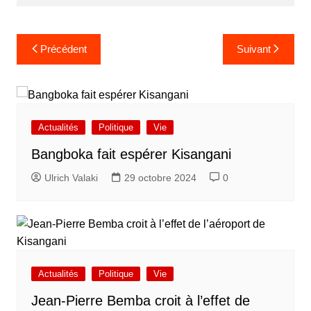
Navigation
Précédent
Suivant
de
l’article
Actualités
Politique
Vie
Bangboka fait espérer Kisangani
Ulrich Valaki
29 octobre 2024
0
Actualités
Politique
Vie
Jean-Pierre Bemba croit à l’effet de