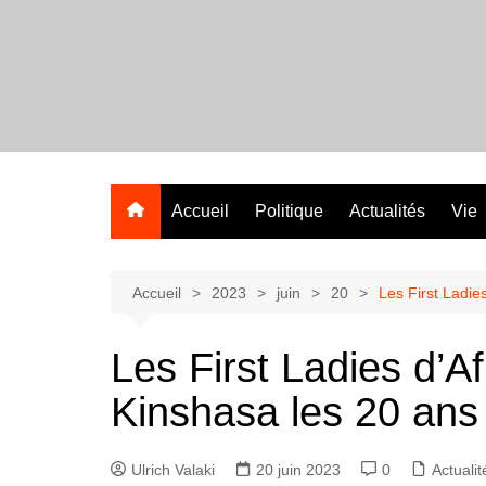
Aller
au
contenu
Accueil
Politique
Actualités
Vie
Accueil
2023
juin
20
Les First Ladie
Les First Ladies d’A
Kinshasa les 20 ans 
Ulrich Valaki
20 juin 2023
0
Actualit