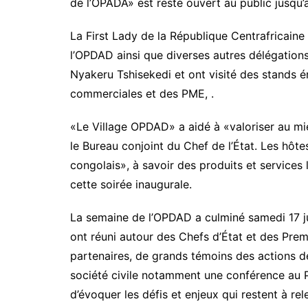
de l’OPADA» est resté ouvert au public jusqu’a
La First Lady de la République Centrafricain
l’OPDAD ainsi que diverses autres délégation
Nyakeru Tshisekedi et ont visité des stands é
commerciales et des PME, .
«Le Village OPDAD» a aidé à «valoriser au mi
le Bureau conjoint du Chef de l’État. Les hôte
congolais», à savoir des produits et service
cette soirée inaugurale.
La semaine de l’OPDAD a culminé samedi 17 ju
ont réuni autour des Chefs d’État et des Pre
partenaires, de grands témoins des actions d
société civile notamment une conférence au P
d’évoquer les défis et enjeux qui restent à re